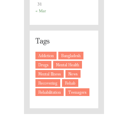
31
« Mar
Tags
Addiction
Bangladesh
Drugs
Mental Health
Mental Illness
News
Recovering
Rehab
Rehabilitation
Teenagers