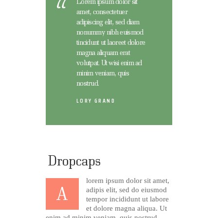
Lorem ipsum dolor sit
amet, consectetuer
adipiscing elit, sed diam
nonummy nibh euismod
tincidunt ut laoreet dolore
magna aliquam erat
volutpat. Ut wisi enim ad
minim veniam, quis
nostrud.
LORY GRAND
Dropcaps
lorem ipsum dolor sit amet,
A
adipis elit, sed do eiusmod
tempor incididunt ut labore
et dolore magna aliqua. Ut
enim ad minim veniam, quis nostrud