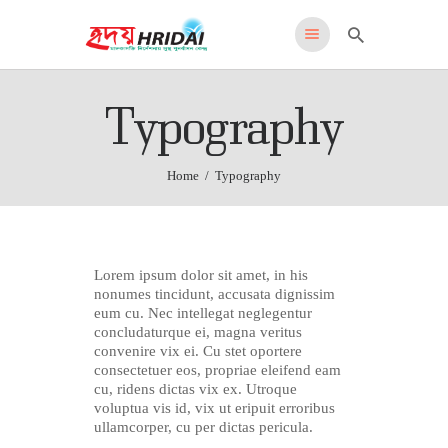
HRIDAI
Typography
Healing Rehabilitation in Drug Addiction Indication
HOME
Home
Typography
WHY US
FEATURES
PROGRAMS
ADMISSIONS
Lorem ipsum dolor sit amet, in his
nonumes tincidunt, accusata dignissim
LOCATION
eum cu. Nec intellegat neglegentur
CONTACT US
concludaturque ei, magna veritus
convenire vix ei. Cu stet oportere
English
consectetuer eos, propriae eleifend eam
cu, ridens dictas vix ex. Utroque
voluptua vis id, vix ut eripuit erroribus
ullamcorper, cu per dictas pericula.